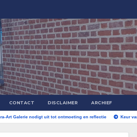
CONTACT
DISCLAIMER
ARCHIEF
nodigt uit tot ontmoeting en reflectie
Keur van artiesten tij