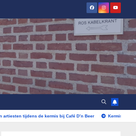
dens de kermis bij Café D’n Beer
Kermis Rosmalen in de av