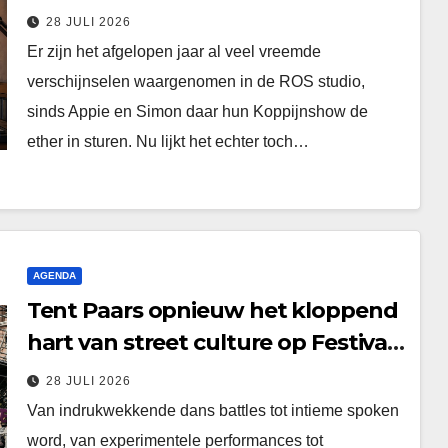
28 JULI 2026
Er zijn het afgelopen jaar al veel vreemde
verschijnselen waargenomen in de ROS studio,
sinds Appie en Simon daar hun Koppijnshow de
ether in sturen. Nu lijkt het echter toch…
AGENDA
Tent Paars opnieuw het kloppend
hart van street culture op Festival
Boulevard
28 JULI 2026
Van indrukwekkende dans battles tot intieme spoken
word, van experimentele performances tot