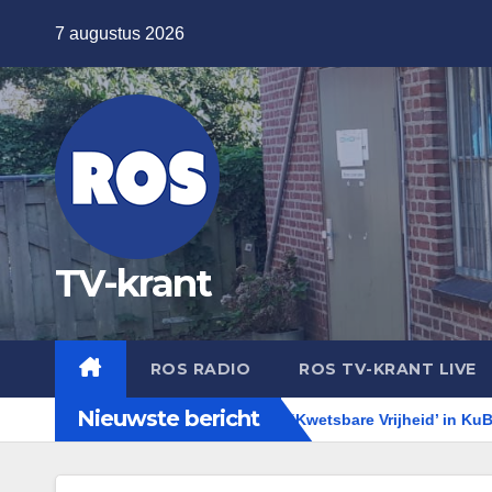
Ga
7 augustus 2026
naar
de
inhoud
TV-krant
ROS RADIO
ROS TV-KRANT LIVE
Nieuwste bericht
 Editie!
Expositie ‘Kwetsbare Vrijheid’ in KuBra-Art Galerie 