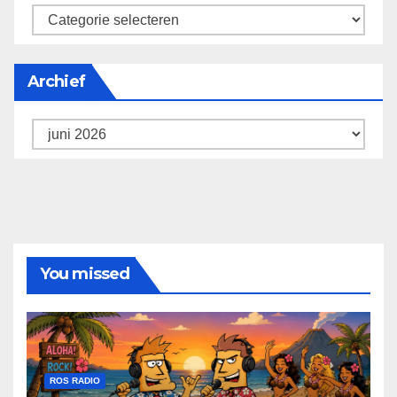
categorieën
Archief
Archief
You missed
ROS RADIO