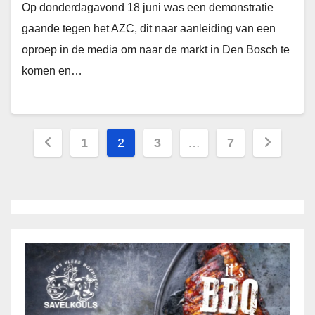
Op donderdagavond 18 juni was een demonstratie
gaande tegen het AZC, dit naar aanleiding van een
oproep in de media om naar de markt in Den Bosch te
komen en…
Berichten
1
2
3
…
7
paginering