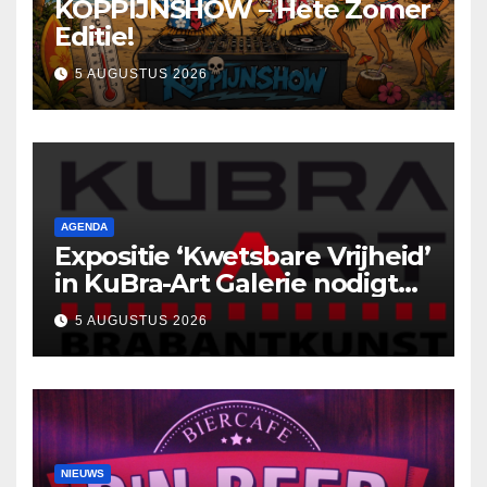
KOPPIJNSHOW – Hete Zomer
Editie!
5 AUGUSTUS 2026
AGENDA
Expositie ‘Kwetsbare Vrijheid’
in KuBra-Art Galerie nodigt
uit tot ontmoeting en
5 AUGUSTUS 2026
reflectie
NIEUWS