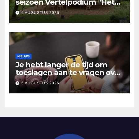
seizoen Vertelpodium ‘Het
Lopende Vuur’. Landelijke
6 AUGUSTUS 2026
verhalen in Bomentuin D’n
Hooidonk
NIEUWS
Je hebt langer de tijd om
toeslagen aan te vragen over
2025
6 AUGUSTUS 2026