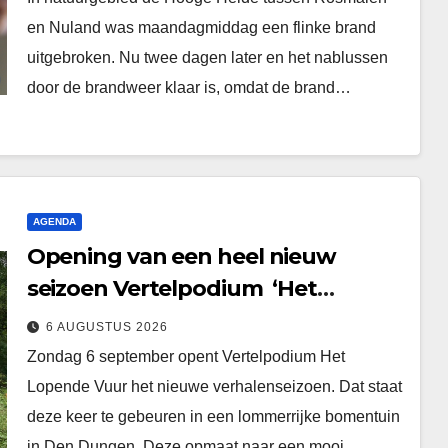
en Nuland was maandagmiddag een flinke brand
uitgebroken. Nu twee dagen later en het nablussen
door de brandweer klaar is, omdat de brand…
AGENDA
Opening van een heel nieuw
seizoen Vertelpodium ‘Het
Lopende Vuur’. Landelijke
6 AUGUSTUS 2026
verhalen in Bomentuin D’n
Zondag 6 september opent Vertelpodium Het
Hooidonk
Lopende Vuur het nieuwe verhalenseizoen. Dat staat
deze keer te gebeuren in een lommerrijke bomentuin
in Den Dungen. Deze opmaat naar een mooi