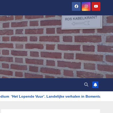
nde Vuur’. Landelijke verhalen in Bomentuin D’n Hooidonk