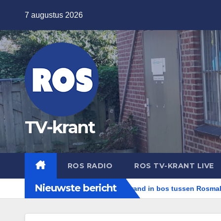
Ga
7 augustus 2026
naar
de
inhoud
TV-krant
ROS RADIO
ROS TV-KRANT LIVE
Nieuwste bericht
Twee dagen na flinke brand in bos tussen Rosmalen en Nuland