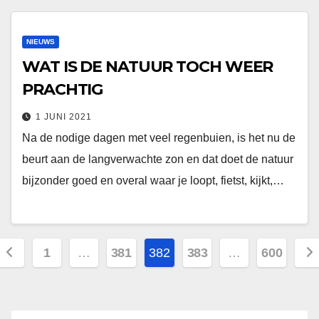
NIEUWS
WAT IS DE NATUUR TOCH WEER
PRACHTIG
1 JUNI 2021
Na de nodige dagen met veel regenbuien, is het nu de
beurt aan de langverwachte zon en dat doet de natuur
bijzonder goed en overal waar je loopt, fietst, kijkt,…
Berichten
1
…
381
382
383
…
600
paginering