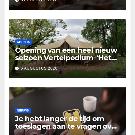
AGENDA
Opening van een heel nieuw
seizoen Vertelpodium ‘Het
Lopende Vuur’. Landelijke
6 AUGUSTUS 2026
verhalen in Bomentuin D’n
Hooidonk
NIEUWS
Je hebt langer de tijd om
toeslagen aan te vragen over
2025