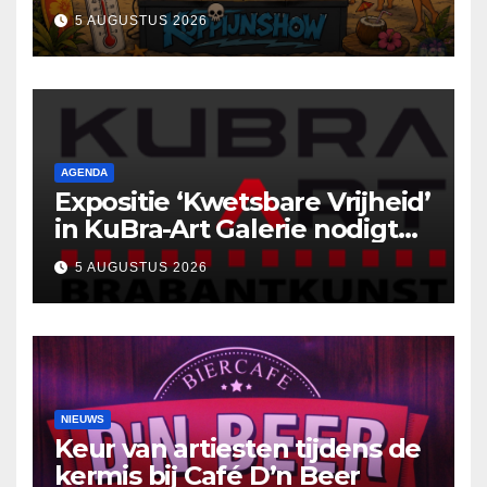
5 AUGUSTUS 2026
AGENDA
Expositie ‘Kwetsbare Vrijheid’
in KuBra-Art Galerie nodigt
uit tot ontmoeting en
5 AUGUSTUS 2026
reflectie
NIEUWS
Keur van artiesten tijdens de
kermis bij Café D’n Beer