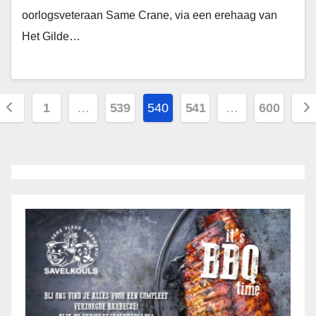
oorlogsveteraan Same Crane, via een erehaag van
Het Gilde…
Berichten
1
…
539
540
541
…
600
paginering