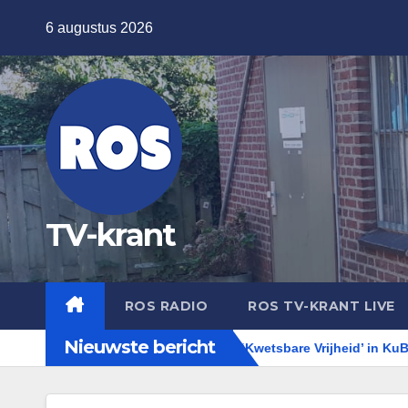
Ga
6 augustus 2026
naar
de
inhoud
TV-krant
ROS RADIO
ROS TV-KRANT LIVE
Nieuwste bericht
er Editie!
Expositie ‘Kwetsbare Vrijheid’ in KuBra-Art Gale