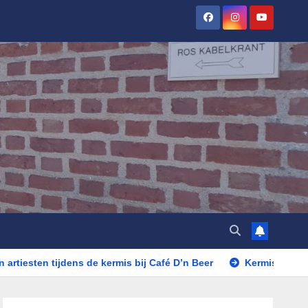
tijdens de kermis bij Café D’n Beer
Kermis Rosmalen in de