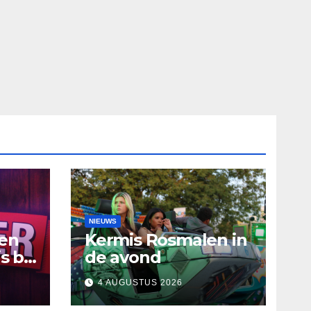
NIEUWS
ten
Kermis Rosmalen in
s bij
de avond
4 AUGUSTUS 2026