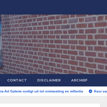
CONTACT
DISCLAIMER
ARCHIEF
rie nodigt uit tot ontmoeting en reflectie
Keur van artiesten 