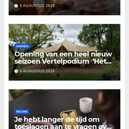
Nuland
6 AUGUSTUS 2026
AGENDA
Opening van een heel nieuw
seizoen Vertelpodium ‘Het
Lopende Vuur’. Landelijke
6 AUGUSTUS 2026
verhalen in Bomentuin D’n
Hooidonk
NIEUWS
Je hebt langer de tijd om
toeslagen aan te vragen over