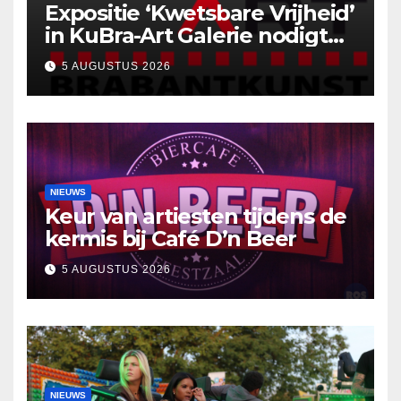
Expositie ‘Kwetsbare Vrijheid’
in KuBra-Art Galerie nodigt
uit tot ontmoeting en
5 AUGUSTUS 2026
reflectie
NIEUWS
Keur van artiesten tijdens de
kermis bij Café D’n Beer
5 AUGUSTUS 2026
NIEUWS