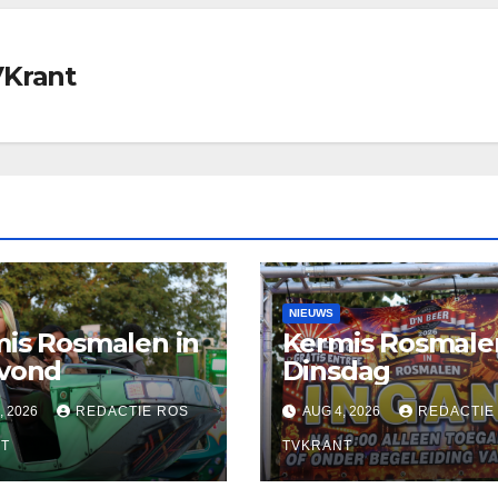
VKrant
NIEUWS
is Rosmalen in
Kermis Rosmale
avond
Dinsdag
, 2026
REDACTIE ROS
AUG 4, 2026
REDACTIE
T
TVKRANT