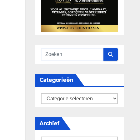
Categorieën
categorieën
Archief