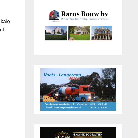
ikale
et