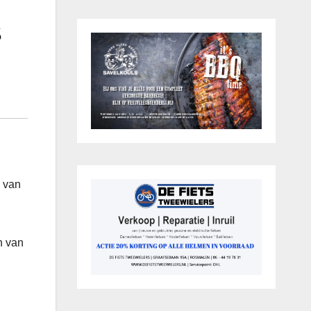
s
n van
n van