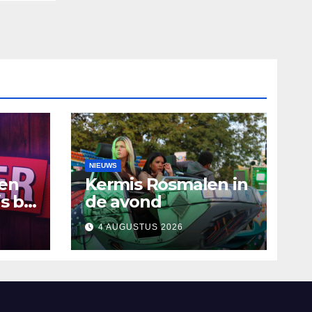
NIEUWS
ten
Kermis Rosmalen in
s bij
de avond
4 AUGUSTUS 2026