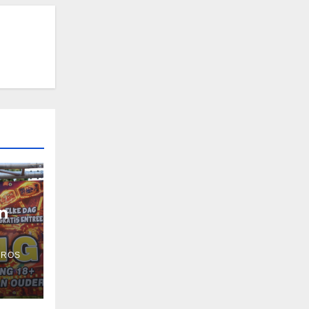
n
 ROS