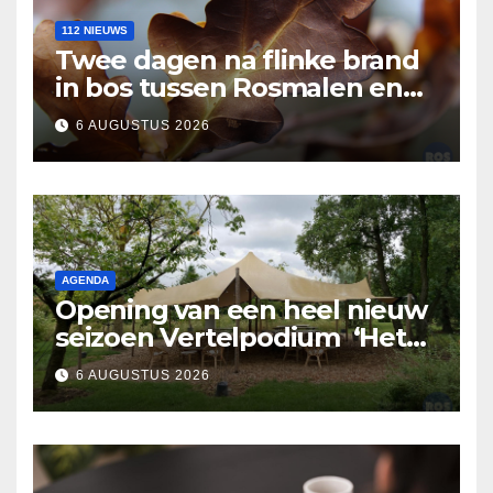
112 NIEUWS
Twee dagen na flinke brand
in bos tussen Rosmalen en
Nuland
6 AUGUSTUS 2026
AGENDA
Opening van een heel nieuw
seizoen Vertelpodium ‘Het
Lopende Vuur’. Landelijke
6 AUGUSTUS 2026
verhalen in Bomentuin D’n
Hooidonk