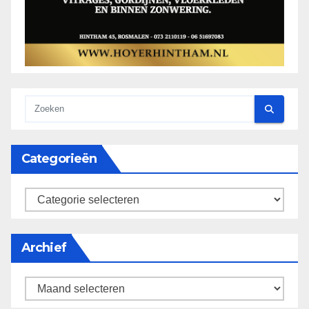
Categorieën
categorieën
Archief
Archief