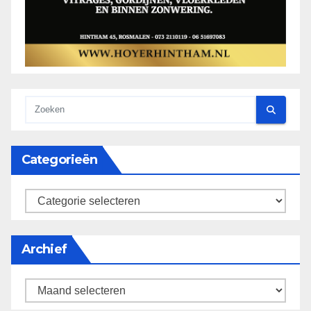
Categorieën
categorieën
Archief
Archief