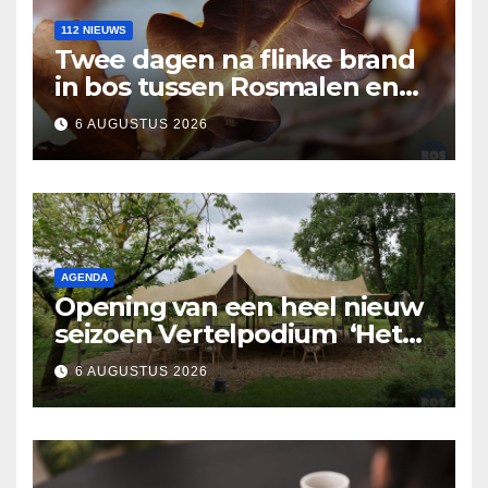
112 NIEUWS
Twee dagen na flinke brand
in bos tussen Rosmalen en
Nuland
6 AUGUSTUS 2026
AGENDA
Opening van een heel nieuw
seizoen Vertelpodium ‘Het
Lopende Vuur’. Landelijke
6 AUGUSTUS 2026
verhalen in Bomentuin D’n
Hooidonk