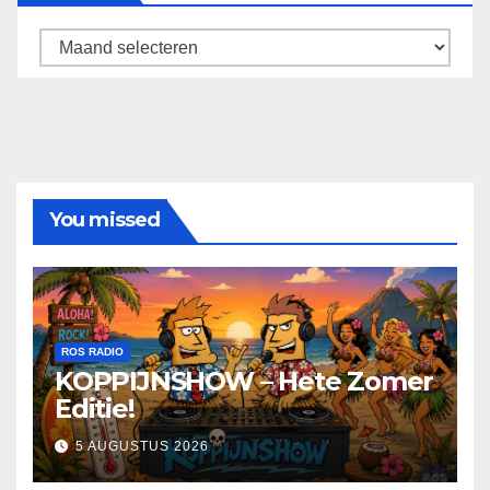
Archief
You missed
ROS RADIO
KOPPIJNSHOW – Hete Zomer
Editie!
5 AUGUSTUS 2026