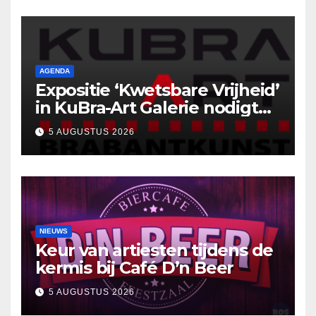
AGENDA
Expositie ‘Kwetsbare Vrijheid’
in KuBra-Art Galerie nodigt
uit tot ontmoeting en
5 AUGUSTUS 2026
reflectie
NIEUWS
Keur van artiesten tijdens de
kermis bij Café D’n Beer
5 AUGUSTUS 2026