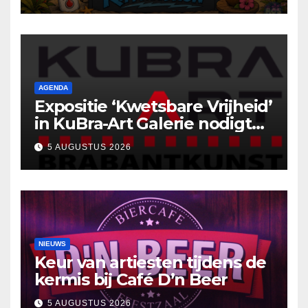
AGENDA
Expositie ‘Kwetsbare Vrijheid’
in KuBra-Art Galerie nodigt
uit tot ontmoeting en
5 AUGUSTUS 2026
reflectie
NIEUWS
Keur van artiesten tijdens de
kermis bij Café D’n Beer
5 AUGUSTUS 2026