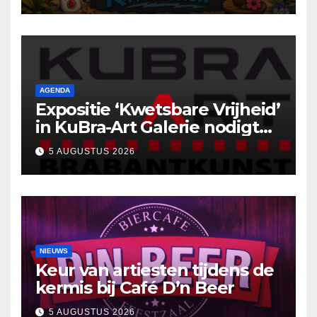
AGENDA
Expositie ‘Kwetsbare Vrijheid’
in KuBra-Art Galerie nodigt
uit tot ontmoeting en
5 AUGUSTUS 2026
reflectie
NIEUWS
Keur van artiesten tijdens de
kermis bij Café D’n Beer
5 AUGUSTUS 2026