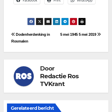
Facebook
Print
WhatsApp
Bericht
Dodenherdenking in
5 mei 1945 5 mei 2019
Rosmalen
navigatie
Door
Redactie Ros
TVKrant
Gerelateerd bericht