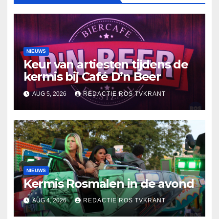
NIEUWS
Keur van artiesten tijdens de
kermis bij Café D’n Beer
AUG 5, 2026
REDACTIE ROS TVKRANT
NIEUWS
Kermis Rosmalen in de avond
AUG 4, 2026
REDACTIE ROS TVKRANT