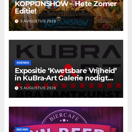
KOPPIJNSHOW – Hete Zomer
Editie!
5 AUGUSTUS 2026
AGENDA
Expositie ‘Kwetsbare Vrijheid’
in KuBra-Art Galerie nodigt
uit tot ontmoeting en
5 AUGUSTUS 2026
reflectie
NIEUWS