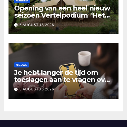
AGENDA
Opening van een heel nieuw
seizoen Vertelpodium ‘Het
Lopende Vuur’. Landelijke
6 AUGUSTUS 2026
verhalen in Bomentuin D’n
Hooidonk
NIEUWS
Je hebt langer de tijd om
toeslagen aan te vragen over
2025
6 AUGUSTUS 2026