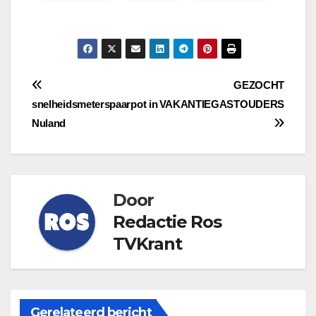
Bericht
GEZOCHT
snelheidsmeterspaarpot in
VAKANTIEGASTOUDERS
navigatie
Nuland
Door
Redactie Ros
TVKrant
Gerelateerd bericht