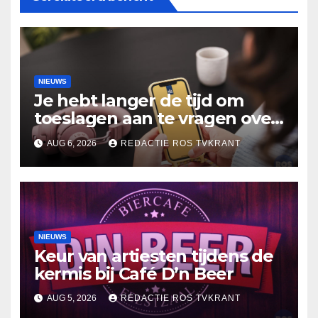
NIEUWS
Je hebt langer de tijd om
toeslagen aan te vragen over
2025
AUG 6, 2026
REDACTIE ROS TVKRANT
NIEUWS
Keur van artiesten tijdens de
kermis bij Café D’n Beer
AUG 5, 2026
REDACTIE ROS TVKRANT