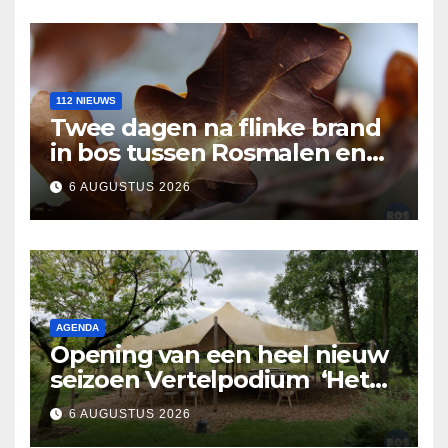
112 NIEUWS
Twee dagen na flinke brand
in bos tussen Rosmalen en
Nuland
6 AUGUSTUS 2026
AGENDA
Opening van een heel nieuw
seizoen Vertelpodium ‘Het
Lopende Vuur’. Landelijke
6 AUGUSTUS 2026
verhalen in Bomentuin D’n