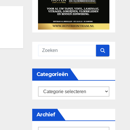
Categorieën
categorieën
Archief