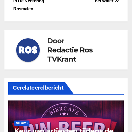
in De Kentering
het water
Rosmalen.
Door
Redactie Ros
TVKrant
Gerelateerd bericht
NIEUWS
Keur van artiesten tijdens de