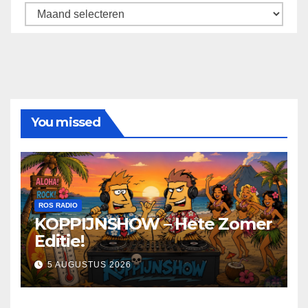
Archief
You missed
ROS RADIO
KOPPIJNSHOW – Hete Zomer
Editie!
5 AUGUSTUS 2026