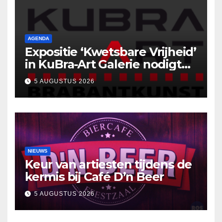
AGENDA
Expositie ‘Kwetsbare Vrijheid’
in KuBra-Art Galerie nodigt
uit tot ontmoeting en
5 AUGUSTUS 2026
reflectie
NIEUWS
Keur van artiesten tijdens de
kermis bij Café D’n Beer
5 AUGUSTUS 2026