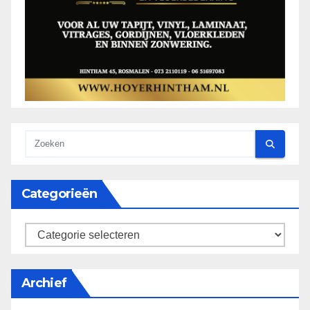
Categorieën
categorieën
Archief