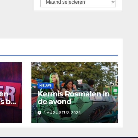
Archief
NIEUWS
ten
Kermis Rosmalen in
s bij
de avond
4 AUGUSTUS 2026