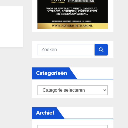
Categorieën
categorieën
Archief