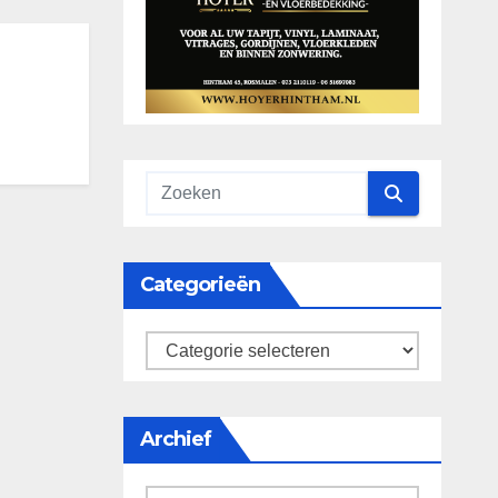
Categorieën
categorieën
Archief