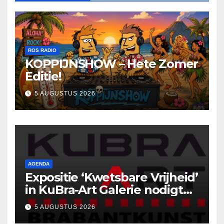
ROS RADIO
KOPPIJNSHOW – Hete Zomer
Editie!
5 AUGUSTUS 2026
AGENDA
Expositie ‘Kwetsbare Vrijheid’
in KuBra-Art Galerie nodigt
uit tot ontmoeting en
5 AUGUSTUS 2026
reflectie