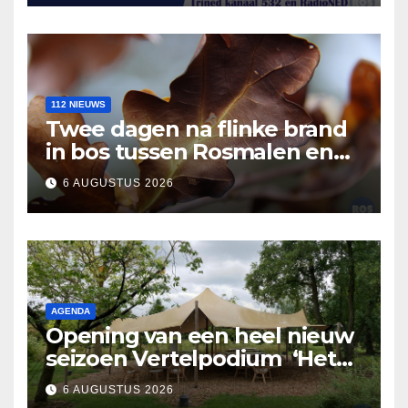
112 NIEUWS
Twee dagen na flinke brand
in bos tussen Rosmalen en
Nuland
6 AUGUSTUS 2026
AGENDA
Opening van een heel nieuw
seizoen Vertelpodium ‘Het
Lopende Vuur’. Landelijke
6 AUGUSTUS 2026
verhalen in Bomentuin D’n