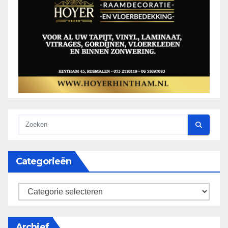
Categorieën
categorieën
Archief