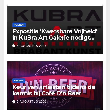
AGENDA
Expositie ‘Kwetsbare Vrijheid’
in KuBra-Art Galerie nodigt
uit tot ontmoeting en
5 AUGUSTUS 2026
reflectie
NIEUWS
Keur van artiesten tijdens de
kermis bij Café D’n Beer
5 AUGUSTUS 2026