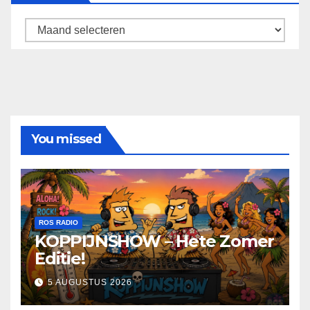
Archief
You missed
ROS RADIO
KOPPIJNSHOW – Hete Zomer
Editie!
5 AUGUSTUS 2026