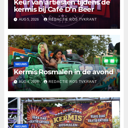
Keur van artiesten tijdens de
kermis bij Café D’n Beer
AUG 5, 2026
REDACTIE ROS TVKRANT
NIEUWS
Kermis Rosmalen in de avond
AUG 4, 2026
REDACTIE ROS TVKRANT
NIEUWS