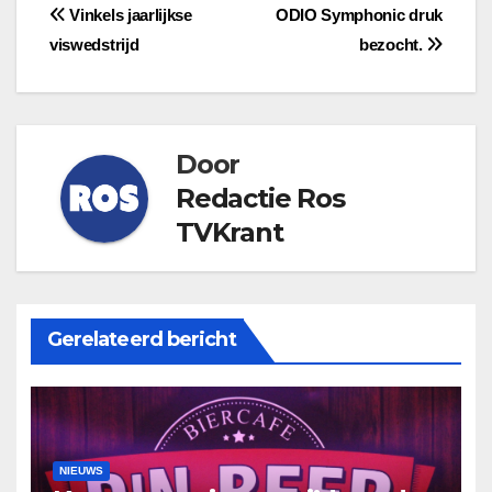
Bericht
Vinkels jaarlijkse
ODIO Symphonic druk
viswedstrijd
bezocht.
navigatie
Door
Redactie Ros
TVKrant
Gerelateerd bericht
NIEUWS