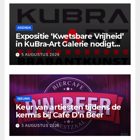
AGENDA
Expositie ‘Kwetsbare Vrijheid’
in KuBra-Art Galerie nodigt
uit tot ontmoeting en
5 AUGUSTUS 2026
reflectie
NIEUWS
Keur van artiesten tijdens de
kermis bij Café D’n Beer
5 AUGUSTUS 2026