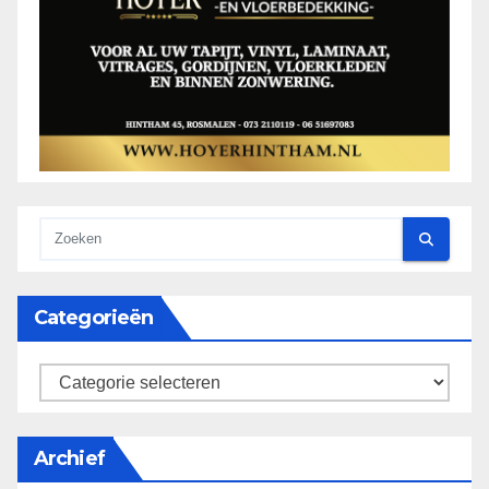
Categorieën
categorieën
Archief