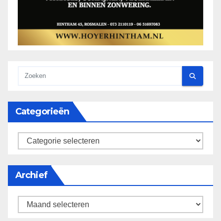
Categorieën
categorieën
Archief
Archief