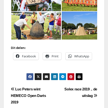
Dit delen:
Facebook
Print
WhatsApp
Bericht
Luc Peters wint
Solex race 2019 .. de
HEMECO Open Darts
uitslag
navigatie
2019