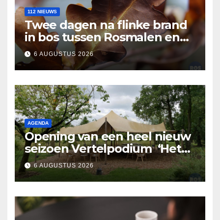
112 NIEUWS
Twee dagen na flinke brand
in bos tussen Rosmalen en
Nuland
6 AUGUSTUS 2026
AGENDA
Opening van een heel nieuw
seizoen Vertelpodium ‘Het
Lopende Vuur’. Landelijke
6 AUGUSTUS 2026
verhalen in Bomentuin D’n
Hooidonk