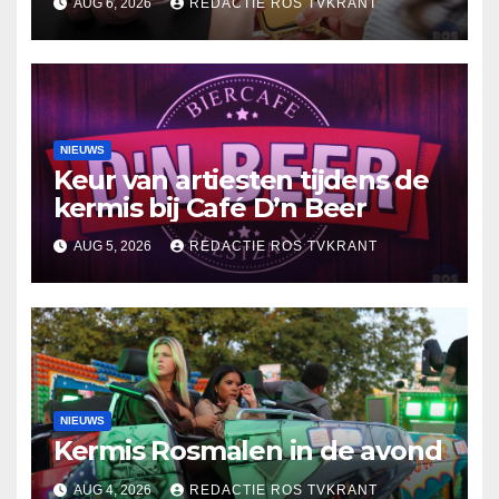
AUG 6, 2026
REDACTIE ROS TVKRANT
NIEUWS
Keur van artiesten tijdens de
kermis bij Café D’n Beer
AUG 5, 2026
REDACTIE ROS TVKRANT
NIEUWS
Kermis Rosmalen in de avond
AUG 4, 2026
REDACTIE ROS TVKRANT