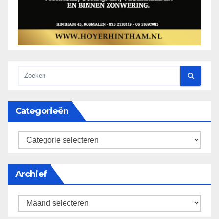
Categorieën
categorieën
Archief
Archief