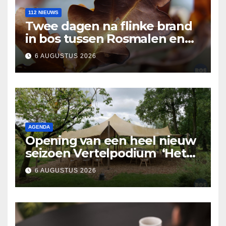
112 NIEUWS
Twee dagen na flinke brand
in bos tussen Rosmalen en
Nuland
6 AUGUSTUS 2026
AGENDA
Opening van een heel nieuw
seizoen Vertelpodium ‘Het
Lopende Vuur’. Landelijke
6 AUGUSTUS 2026
verhalen in Bomentuin D’n
Hooidonk