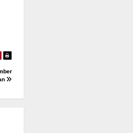
ember
an