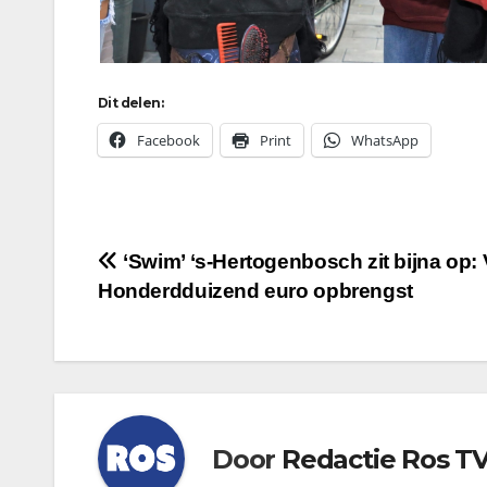
Dit delen:
Facebook
Print
WhatsApp
Bericht
‘Swim’ ‘s-Hertogenbosch zit bijna op: V
Honderdduizend euro opbrengst
navigatie
Door
Redactie Ros T