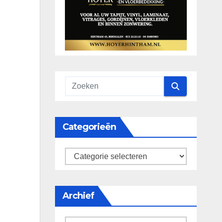
Categorieën
categorieën
Archief