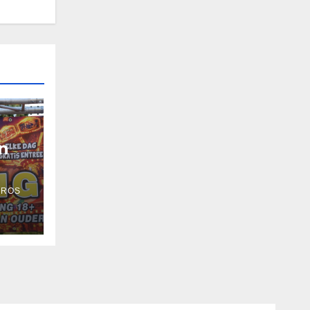
n
 ROS