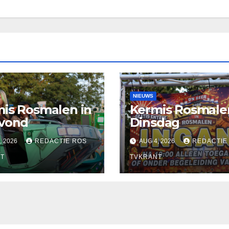
NIEUWS
is Rosmalen in
Kermis Rosmale
avond
Dinsdag
, 2026
REDACTIE ROS
AUG 4, 2026
REDACTIE
T
TVKRANT