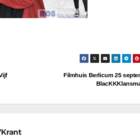
ijf
Filmhuis Berlicum 25 sept
BlacKKKlansm
VKrant