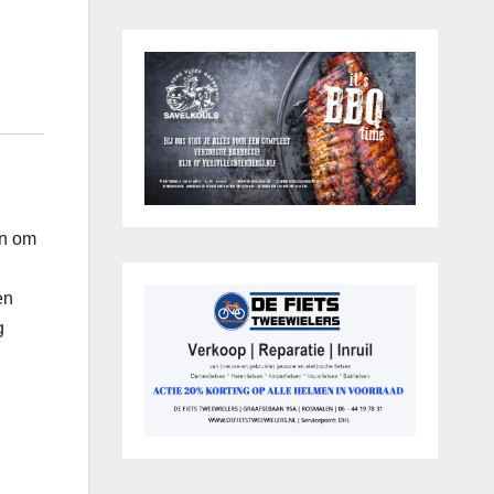
en om
en
g