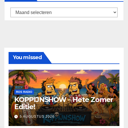
Archief
You missed
ROS RADIO
KOPPIJNSHOW – Hete Zomer
Editie!
5 AUGUSTUS 2026