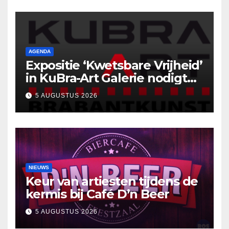
AGENDA
Expositie ‘Kwetsbare Vrijheid’
in KuBra-Art Galerie nodigt
uit tot ontmoeting en
5 AUGUSTUS 2026
reflectie
NIEUWS
Keur van artiesten tijdens de
kermis bij Café D’n Beer
5 AUGUSTUS 2026