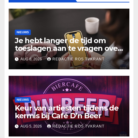
NIEUWS
Je hebt langer de tijd om
toeslagen aan te vragen over
2025
AUG 6, 2026
REDACTIE ROS TVKRANT
NIEUWS
Keur van artiesten tijdens de
kermis bij Café D’n Beer
AUG 5, 2026
REDACTIE ROS TVKRANT