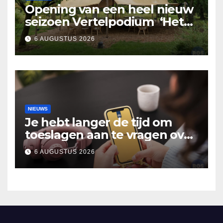
Opening van een heel nieuw
seizoen Vertelpodium ‘Het
Lopende Vuur’. Landelijke
6 AUGUSTUS 2026
verhalen in Bomentuin D’n
Hooidonk
NIEUWS
Je hebt langer de tijd om
toeslagen aan te vragen over
2025
6 AUGUSTUS 2026