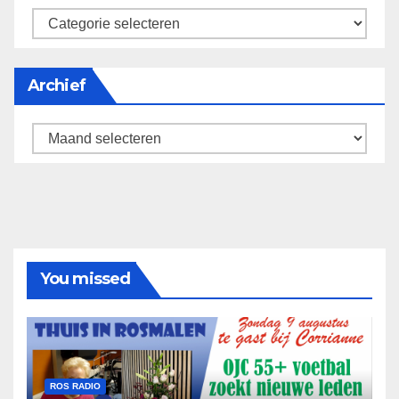
categorieën
Archief
Archief
You missed
ROS RADIO