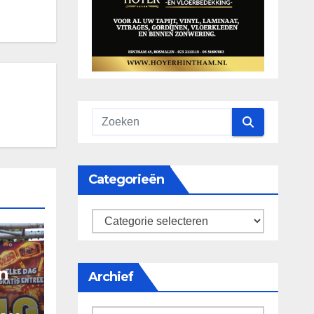
Categorieën
categorieën
n
Archief