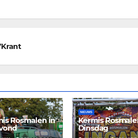
VKrant
NIEUWS
is Rosmalen in
Kermis Rosmale
avond
Dinsdag