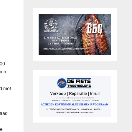
.00
ion.
ld met
raad
te