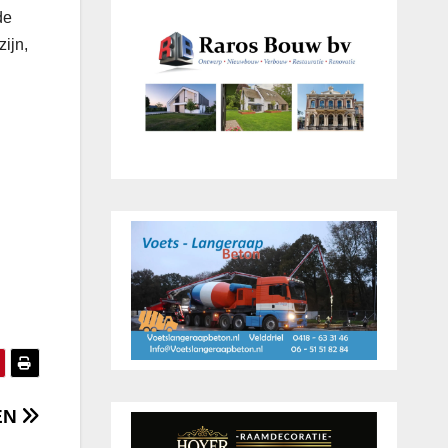
de
ijn,
EN