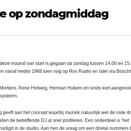
ve op zondagmiddag
eze maand van start is gegaan op zondag tussen 14.00 en 15
en vanaf medio 1988 toen nog op Ros Radio en later via Boscht
k Mortiers, Rene Holweg, Herman Hubers en sinds kort aangevu
esysteem.
ng geeft aan het concept waarbij muziek natuurlijk wel de rode d
len de betreffende DJ al snel profileren. Een onderdeel is ‘het
genodigd in de studio. Aan hen de vraag om een drietal nummers 