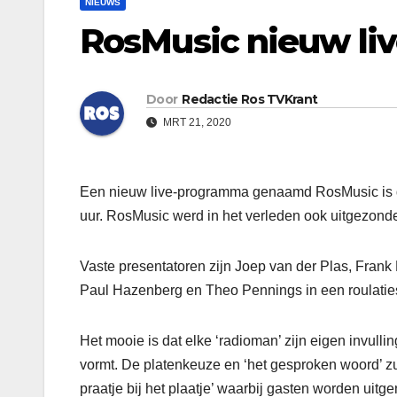
NIEUWS
RosMusic nieuw li
Door
Redactie Ros TVKrant
MRT 21, 2020
Een nieuw live-programma genaamd RosMusic is d
uur. RosMusic werd in het verleden ook uitgezond
Vaste presentatoren zijn Joep van der Plas, Fran
Paul Hazenberg en Theo Pennings in een roulati
Het mooie is dat elke ‘radioman’ zijn eigen invulli
vormt. De platenkeuze en ‘het gesproken woord’ zul
praatje bij het plaatje’ waarbij gasten worden uit