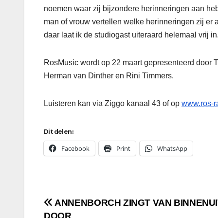
noemen waar zij bijzondere herinneringen aan he
man of vrouw vertellen welke herinneringen zij er a
daar laat ik de studiogast uiteraard helemaal vrij in
RosMusic wordt op 22 maart gepresenteerd door T
Herman van Dinther en Rini Timmers.
Luisteren kan via Ziggo kanaal 43 of op
www.ros-ra
Dit delen:
Facebook
Print
WhatsApp
Bericht
ANNENBORCH ZINGT VAN BINNENUI
DOOR