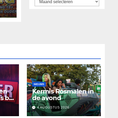
Archief
 ROS
NIEUWS
ten
Kermis Rosmalen in
s bij
de avond
4 AUGUSTUS 2026