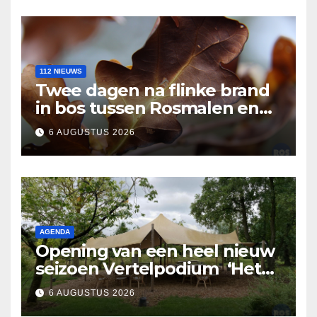
112 NIEUWS
Twee dagen na flinke brand
in bos tussen Rosmalen en
Nuland
6 AUGUSTUS 2026
AGENDA
Opening van een heel nieuw
seizoen Vertelpodium ‘Het
Lopende Vuur’. Landelijke
6 AUGUSTUS 2026
verhalen in Bomentuin D’n