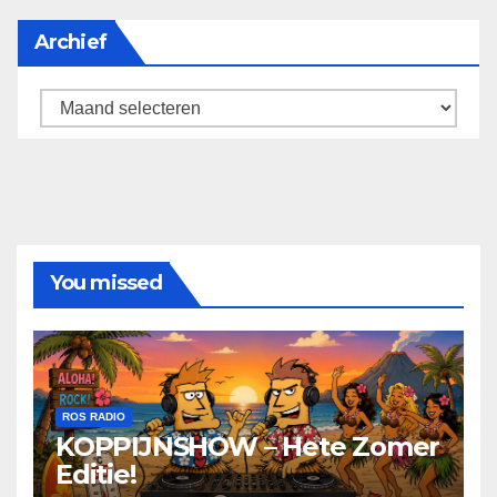
Archief
Archief
You missed
ROS RADIO
KOPPIJNSHOW – Hete Zomer
Editie!