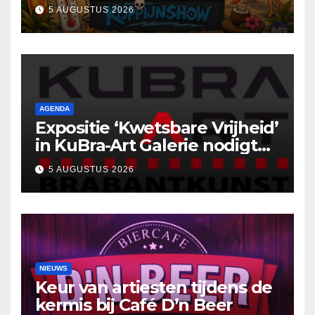
5 AUGUSTUS 2026
AGENDA
Expositie ‘Kwetsbare Vrijheid’
in KuBra-Art Galerie nodigt
uit tot ontmoeting en
5 AUGUSTUS 2026
reflectie
NIEUWS
Keur van artiesten tijdens de
kermis bij Café D’n Beer