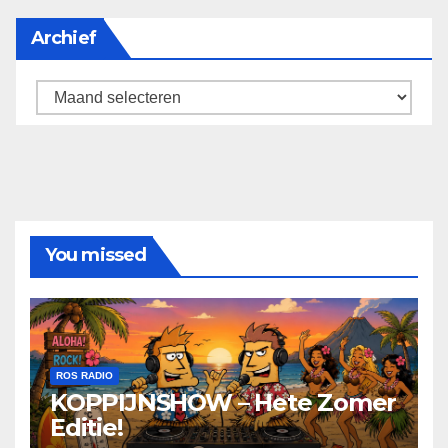
Archief
Archief
You missed
ROS RADIO
KOPPIJNSHOW – Hete Zomer
Editie!