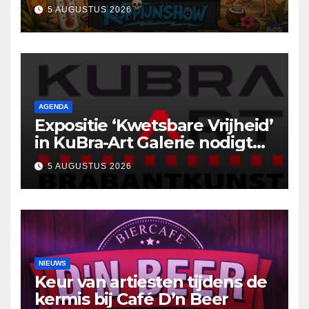
5 AUGUSTUS 2026
AGENDA
Expositie ‘Kwetsbare Vrijheid’
in KuBra-Art Galerie nodigt
uit tot ontmoeting en
5 AUGUSTUS 2026
reflectie
NIEUWS
Keur van artiesten tijdens de
kermis bij Café D’n Beer