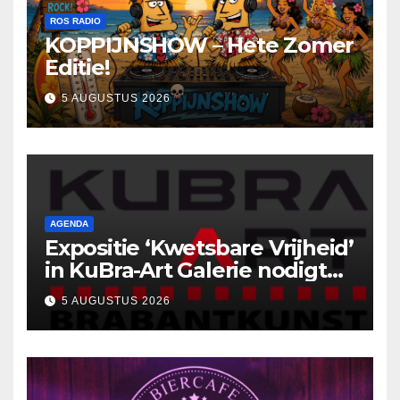
ROS RADIO
KOPPIJNSHOW – Hete Zomer
Editie!
5 AUGUSTUS 2026
AGENDA
Expositie ‘Kwetsbare Vrijheid’
in KuBra-Art Galerie nodigt
uit tot ontmoeting en
5 AUGUSTUS 2026
reflectie