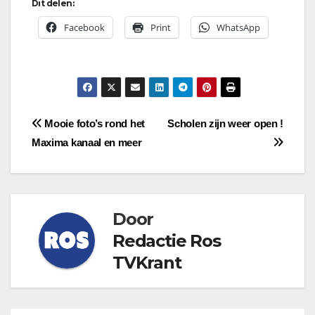
Dit delen:
Facebook
Print
WhatsApp
Bericht
Mooie foto’s rond het
Scholen zijn weer open !
Maxima kanaal en meer
navigatie
Door
Redactie Ros
TVKrant