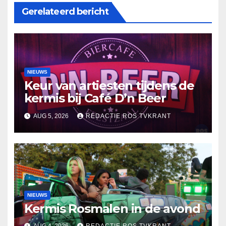
Gerelateerd bericht
NIEUWS
Keur van artiesten tijdens de
kermis bij Café D’n Beer
AUG 5, 2026
REDACTIE ROS TVKRANT
NIEUWS
Kermis Rosmalen in de avond