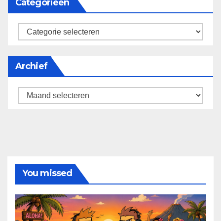
Categorieën
categorieën
Archief
Archief
You missed