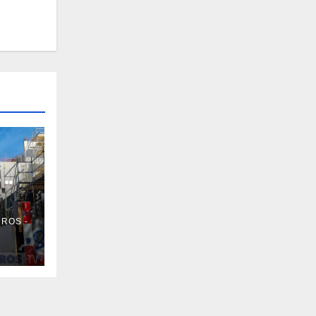
..
 ROS -