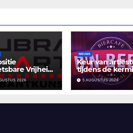
NIEUWS
sitie
Keur van arties
tsbare Vrijheid’
tijdens de kermi
uBra-Art Galerie
Café D’n Beer
GUSTUS 2026
5 AUGUSTUS 2026
gt uit tot
moeting en
ectie