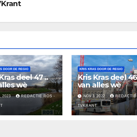
VKrant
AS DOOR DE REGIO
KRIS KRAS DOOR DE REGIO
Kras deel 47 ..
Kris Kras deel 46 
alles wè
van alles wè
, 2023
REDACTIE ROS -
NOV 3, 2022
REDACTIE
T
TVKRANT