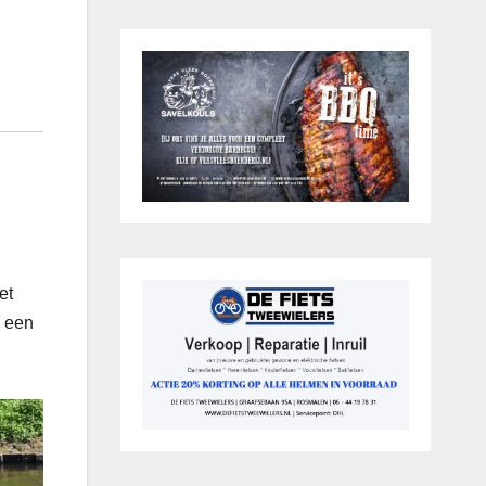
et
n een