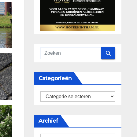
Categorieën
categorieën
Archief