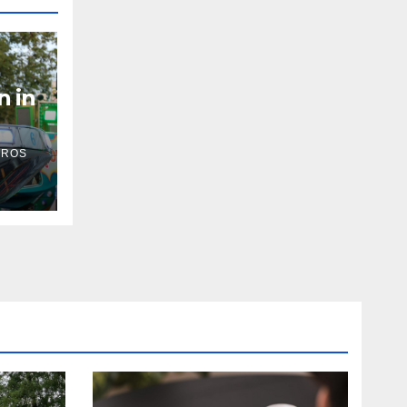
n in
 ROS