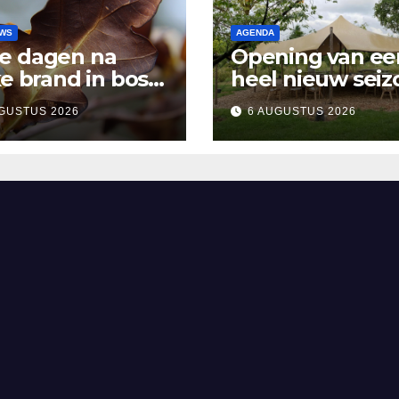
UWS
AGENDA
e dagen na
Opening van ee
ke brand in bos
heel nieuw seiz
sen Rosmalen en
Vertelpodium ‘
GUSTUS 2026
6 AUGUSTUS 2026
and
Lopende Vuur’.
Landelijke verh
in Bomentuin D
Hooidonk