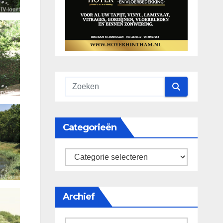
Categorieën
categorieën
Archief