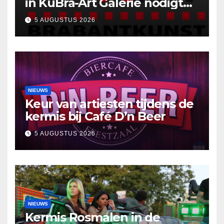
in KuBra-Art Galerie nodigt
uit tot ontmoeting en
5 AUGUSTUS 2026
reflectie
NIEUWS
Keur van artiesten tijdens de
kermis bij Café D’n Beer
5 AUGUSTUS 2026
NIEUWS
Kermis Rosmalen in de