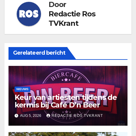
Door
Redactie Ros
TVKrant
Gerelateerd bericht
NIEUWS
Keur van artiesten tijdens de
kermis bij Café D’n Beer
AUG 5, 2026
REDACTIE ROS TVKRANT