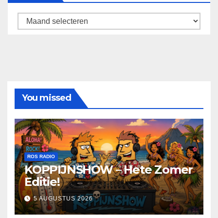
Archief
You missed
ROS RADIO
KOPPIJNSHOW – Hete Zomer
Editie!
5 AUGUSTUS 2026