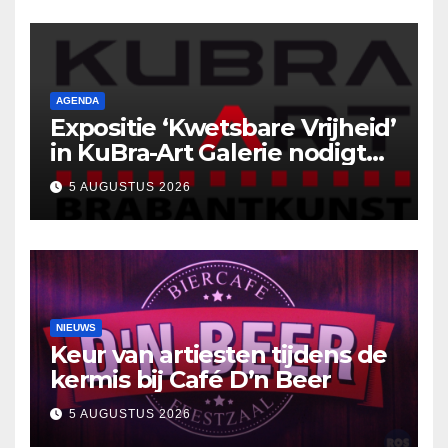
AGENDA
Expositie ‘Kwetsbare Vrijheid’
in KuBra-Art Galerie nodigt
uit tot ontmoeting en
5 AUGUSTUS 2026
reflectie
NIEUWS
Keur van artiesten tijdens de
kermis bij Café D’n Beer
5 AUGUSTUS 2026