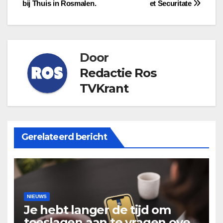
bij Thuis in Rosmalen.
et Securitate
navigatie
Door
Redactie Ros
TVKrant
Gerelateerd bericht
NIEUWS
Je hebt langer de tijd om
toeslagen aan te vragen over