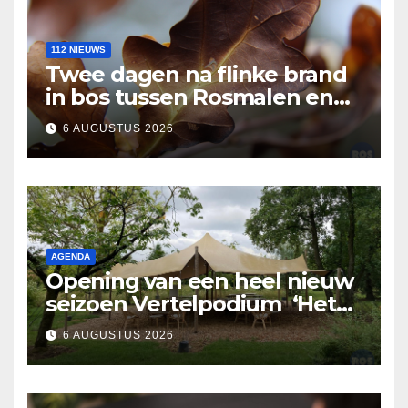
112 NIEUWS
Twee dagen na flinke brand
in bos tussen Rosmalen en
Nuland
6 AUGUSTUS 2026
AGENDA
Opening van een heel nieuw
seizoen Vertelpodium ‘Het
Lopende Vuur’. Landelijke
6 AUGUSTUS 2026
verhalen in Bomentuin D’n
Hooidonk