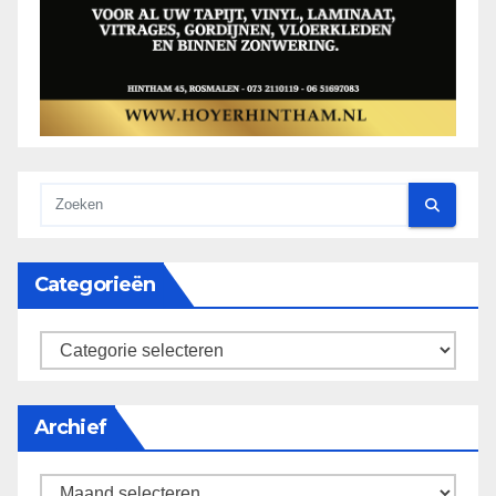
Categorieën
categorieën
Archief
Archief