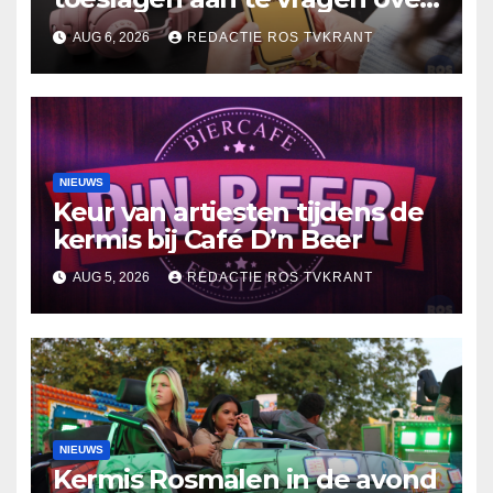
2025
AUG 6, 2026
REDACTIE ROS TVKRANT
NIEUWS
Keur van artiesten tijdens de
kermis bij Café D’n Beer
AUG 5, 2026
REDACTIE ROS TVKRANT
NIEUWS
Kermis Rosmalen in de avond