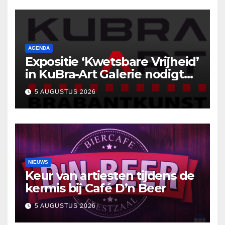
AGENDA
Expositie ‘Kwetsbare Vrijheid’
in KuBra-Art Galerie nodigt
uit tot ontmoeting en
5 AUGUSTUS 2026
reflectie
NIEUWS
Keur van artiesten tijdens de
kermis bij Café D’n Beer
5 AUGUSTUS 2026