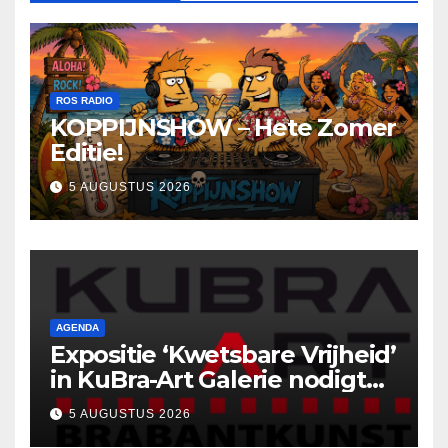
ROS RADIO
KOPPIJNSHOW – Hete Zomer
Editie!
5 AUGUSTUS 2026
AGENDA
Expositie ‘Kwetsbare Vrijheid’
in KuBra-Art Galerie nodigt
uit tot ontmoeting en
5 AUGUSTUS 2026
reflectie