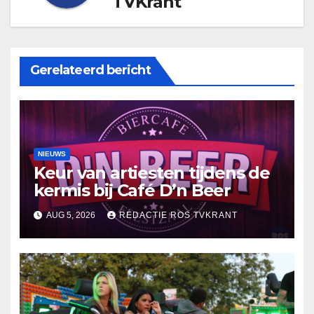
TVKrant
Gerelateerd bericht
NIEUWS
Keur van artiesten tijdens de
kermis bij Café D’n Beer
AUG 5, 2026
REDACTIE ROS TVKRANT