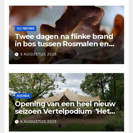
112 NIEUWS
Twee dagen na flinke brand
in bos tussen Rosmalen en
Nuland
6 AUGUSTUS 2026
AGENDA
Opening van een heel nieuw
seizoen Vertelpodium ‘Het
Lopende Vuur’. Landelijke
6 AUGUSTUS 2026
verhalen in Bomentuin D’n