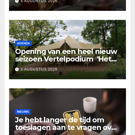
6 AUGUSTUS 2026
AGENDA
Opening van een heel nieuw
seizoen Vertelpodium ‘Het
Lopende Vuur’. Landelijke
6 AUGUSTUS 2026
verhalen in Bomentuin D’n
Hooidonk
NIEUWS
Je hebt langer de tijd om
toeslagen aan te vragen over
2025