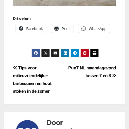
Dit delen:
Facebook
Print
WhatsApp
Bericht
Tips voor
PunT NL maandagavond
milieuvriendelijker
tussen 7 en 8
navigatie
barbecueën en hout
stoken in de zomer
Door