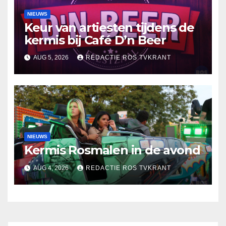
NIEUWS
Keur van artiesten tijdens de
kermis bij Café D’n Beer
AUG 5, 2026
REDACTIE ROS TVKRANT
NIEUWS
Kermis Rosmalen in de avond
AUG 4, 2026
REDACTIE ROS TVKRANT