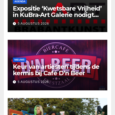
AGENDA
Expositie ‘Kwetsbare Vrijheid’
in KuBra-Art Galerie nodigt
uit tot ontmoeting en
5 AUGUSTUS 2026
reflectie
NIEUWS
Keur van artiesten tijdens de
kermis bij Café D’n Beer
5 AUGUSTUS 2026