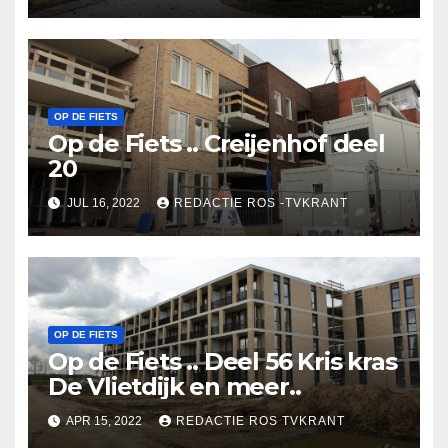
OP DE FIETS
Op de Fiets .. Creijenhof deel
20
JUL 16, 2022
REDACTIE ROS -TVKRANT
OP DE FIETS
Op de Fiets .. Deel 56 Kris kras
De Vlietdijk en meer..
APR 15, 2022
REDACTIE ROS TVKRANT