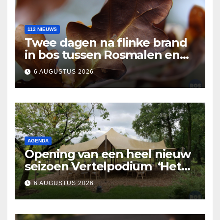
112 NIEUWS
Twee dagen na flinke brand
in bos tussen Rosmalen en
Nuland
6 AUGUSTUS 2026
AGENDA
Opening van een heel nieuw
seizoen Vertelpodium ‘Het
Lopende Vuur’. Landelijke
6 AUGUSTUS 2026
verhalen in Bomentuin D’n
Hooidonk