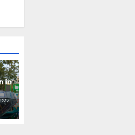
n in
 ROS