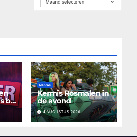
Archief
NIEUWS
ten
Kermis Rosmalen in
s bij
de avond
4 AUGUSTUS 2026