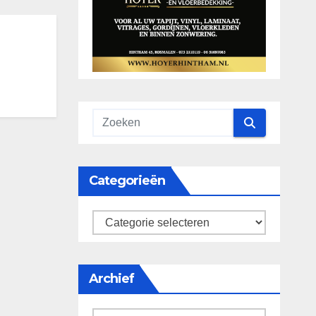
Categorieën
categorieën
Archief