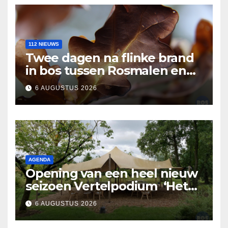
112 NIEUWS
Twee dagen na flinke brand
in bos tussen Rosmalen en
Nuland
6 AUGUSTUS 2026
AGENDA
Opening van een heel nieuw
seizoen Vertelpodium ‘Het
Lopende Vuur’. Landelijke
6 AUGUSTUS 2026
verhalen in Bomentuin D’n
Hooidonk