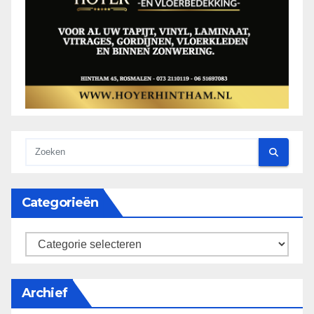
Categorieën
categorieën
Archief